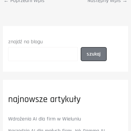
←
Poprzedni Wpis
Następny Wpis
→
znajdź na blogu
szukaj
najnowsze artykuły
Wdrożenia AI dla firm w Wieluniu
Narzędzia AI dla małych firm: Jak Gamma AI