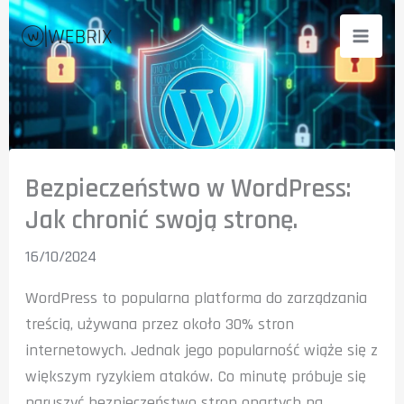
Przejdź
do
treści
Bezpieczeństwo w WordPress:
Jak chronić swoją stronę.
16/10/2024
WordPress to popularna platforma do zarządzania
treścią, używana przez około 30% stron
internetowych. Jednak jego popularność wiąże się z
większym ryzykiem ataków. Co minutę próbuje się
naruszyć bezpieczeństwo stron opartych na