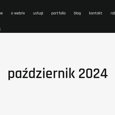
me
o webrix
usługi
portfolio
blog
kontakt
ra
4
październik 2024