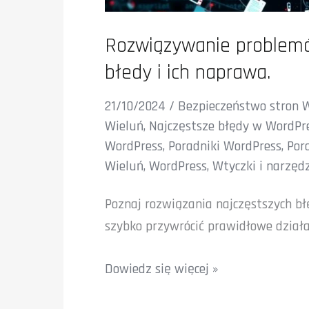
Rozwiązywanie problemó
błedy i ich naprawa.
21/10/2024
/
Bezpieczeństwo stron 
Wieluń
,
Najczęstsze błędy w WordPre
WordPress
,
Poradniki WordPress
,
Por
Wieluń
,
WordPress
,
Wtyczki i narzęd
Poznaj rozwiązania najczęstszych bł
szybko przywrócić prawidłowe działa
Rozwiązywanie
Dowiedz się więcej »
problemów