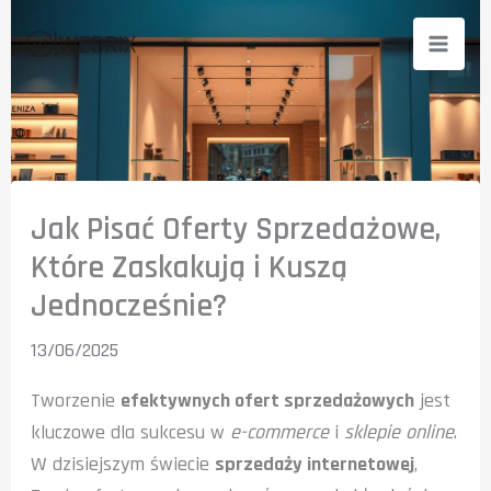
Przejdź
do
treści
Jak Pisać Oferty Sprzedażowe,
Które Zaskakują i Kuszą
Jednocześnie?
13/06/2025
Tworzenie
efektywnych ofert sprzedażowych
jest
kluczowe dla sukcesu w
e-commerce
i
sklepie online
.
W dzisiejszym świecie
sprzedaży internetowej
,