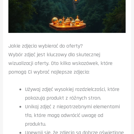
Jakie zdjęcia wybierać do oferty?
Wybór zdjęć jest kluczowy dla skutecznej
wizualizacji oferty. Oto kilka wskazówek, które
pomogą Ci wybrać najlepsze zdjęcia:
Używaj zdjęć wysokiej rozdzielczości, które
pokazują produkt z różnych stron.
Unikaj zdjęć z niepotrzebnymi elementami
tła, które mogą odwrócić uwagę od
produktu.
Upewnij się, że zdjęcia są dobrze oświetlone