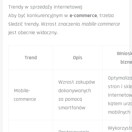
Trendy w sprzedaży internetowej
Aby być konkurencyjnym w
e-commerce
, trzeba
śledzić trendy. Wzrost znaczenia
mobile-commerce
jest obecnie widoczny.
Wniosk
Trend
Opis
bizn
Optymaliza
Wzrost zakupów
stron i sk
Mobile-
dokonywanych
interneto
commerce
za pomocą
kątem urz
smartfonów
mobilnych
Wykorzyst