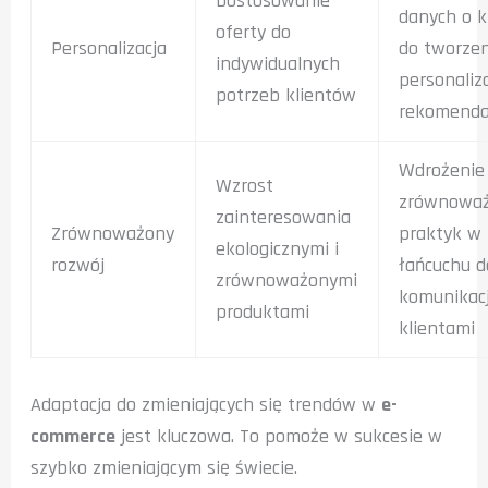
Dostosowanie
danych o k
oferty do
Personalizacja
do tworzen
indywidualnych
personali
potrzeb klientów
rekomenda
Wdrożenie
Wzrost
zrównowa
zainteresowania
Zrównoważony
praktyk w
ekologicznymi i
rozwój
łańcuchu d
zrównoważonymi
komunikacj
produktami
klientami
Adaptacja do zmieniających się trendów w
e-
commerce
jest kluczowa. To pomoże w sukcesie w
szybko zmieniającym się świecie.