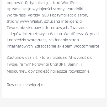
naprawić
,
Optymalizacja stron WordPress
,
Optymalizacja wydajności strony
,
Poradniki
WordPress
,
Porady
,
SEO i optymalizacja stron
,
Strony www Wieluń
,
sztuczna inteligencja
,
Tworzenie sklepów internetowych
,
Tworzenie
sklepów internetowych Wieluń
,
WordPress
,
Wtyczki
i narzędzia WordPress
,
Zakładanie stron
internetowych
,
Zarządzanie sklepem Woocommerce
Zastanawiasz się, które narzędzia AI wybrać dla
Twojej firmy? Porównaj ChatGPT, Gemini i
Midjourney, aby znaleźć najlepsze rozwiązanie.
Porównanie
Dowiedz się więcej »
narzędzi
AI:
ChatGPT,