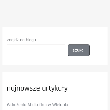
Gemini,
Midjourney
–
które
wybrać?
znajdź na blogu
szukaj
najnowsze artykuły
Wdrożenia AI dla firm w Wieluniu