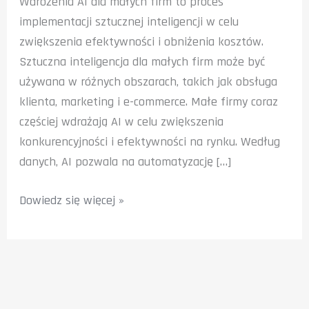
Wdrożenia AI dla małych firm to proces
implementacji sztucznej inteligencji w celu
zwiększenia efektywności i obniżenia kosztów.
Sztuczna inteligencja dla małych firm może być
używana w różnych obszarach, takich jak obsługa
klienta, marketing i e-commerce. Małe firmy coraz
częściej wdrażają AI w celu zwiększenia
konkurencyjności i efektywności na rynku. Według
danych, AI pozwala na automatyzację […]
Wdrożenia
Dowiedz się więcej »
AI
dla
małych
firm