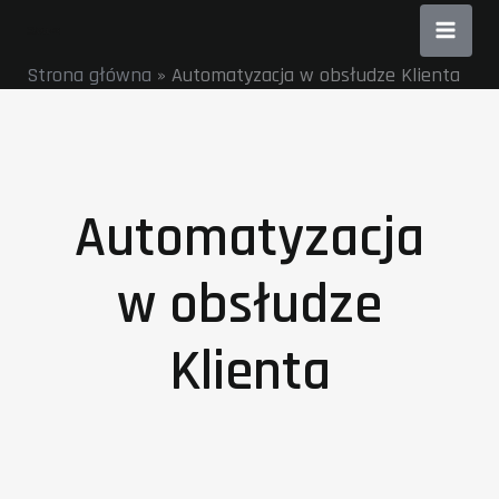
Przejdź
do
Strona główna
»
Automatyzacja w obsłudze Klienta
treści
Automatyzacja
w obsłudze
Klienta