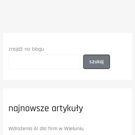
Gemini,
Midjourney
–
które
wybrać?
znajdź na blogu
szukaj
najnowsze artykuły
Wdrożenia AI dla firm w Wieluniu