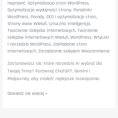
naprawić
,
Optymalizacja stron WordPress
,
Optymalizacja wydajności strony
,
Poradniki
WordPress
,
Porady
,
SEO i optymalizacja stron
,
Strony www Wieluń
,
sztuczna inteligencja
,
Tworzenie sklepów internetowych
,
Tworzenie
sklepów internetowych Wieluń
,
WordPress
,
Wtyczki
i narzędzia WordPress
,
Zakładanie stron
internetowych
,
Zarządzanie sklepem Woocommerce
Zastanawiasz się, które narzędzia AI wybrać dla
Twojej firmy? Porównaj ChatGPT, Gemini i
Midjourney, aby znaleźć najlepsze rozwiązanie.
Porównanie
Dowiedz się więcej »
narzędzi
AI:
ChatGPT,