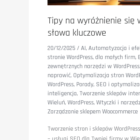
Tipy na wyróżnienie się 
słowa kluczowe
20/12/2025
/
AI
,
Automatyzacja i ef
stronie WordPress
,
dla małych firm
,
zewnętrznych narzędzi w WordPress
naprawić
,
Optymalizacja stron Word
WordPress
,
Porady
,
SEO i optymaliza
inteligencja
,
Tworzenie sklepów inte
Wieluń
,
WordPress
,
Wtyczki i narzęd
Zarządzanie sklepem Woocommerce
Tworzenie stron i sklepów WordPress
– usługi SEO dla Twojej firmy w Wie