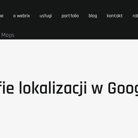
me
o webrix
usługi
portfolio
blog
kontakt
ra
e Maps
ie lokalizacji w Go