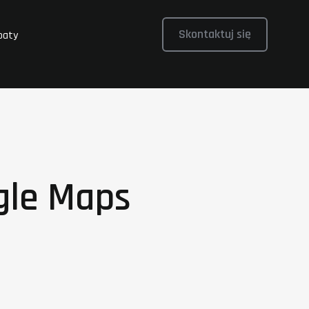
Skontaktuj się
baty
ogle Maps