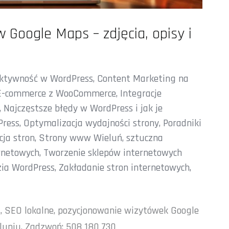
w Google Maps – zdjęcia, opisy i
ektywność w WordPress
,
Content Marketing na
E-commerce z WooCommerce
,
Integracje
,
Najczęstsze błędy w WordPress i jak je
Press
,
Optymalizacja wydajności strony
,
Poradniki
cja stron
,
Strony www Wieluń
,
sztuczna
rnetowych
,
Tworzenie sklepów internetowych
zia WordPress
,
Zakładanie stron internetowych
,
, SEO lokalne, pozycjonowanie wizytówek Google
luniu. Zadzwoń: 508 180 730