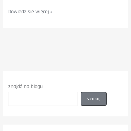
Pozycjonowanie
Dowiedz się więcej »
wizytówki
Google
w
Wieluniu
znajdź na blogu
szukaj