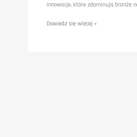
innowacje, które zdominują branżę na
Trendy
Dowiedz się więcej »
w
projektowaniu
stron
na
koniec
2025
roku