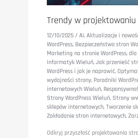
Trendy w projektowaniu 
12/10/2025
/
AI
,
Aktualizacje i nowoś
WordPress
,
Bezpieczeństwo stron Wo
Marketing na stronie WordPress
,
dla
Informatyk Wieluń
,
Jak przenieść st
WordPress i jak je naprawić
,
Optymal
wydajności strony
,
Poradniki WordPr
internetowych Wieluń
,
Responsywność
Strony WordPress Wieluń
,
Strony w
sklepów internetowych
,
Tworzenie s
Zakładanie stron internetowych
,
Zar
Odkryj przyszłość projektowania str