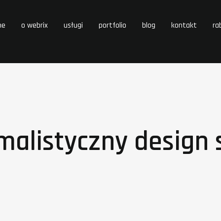
me
o webrix
usługi
portfolio
blog
kontakt
ra
malistyczny design 