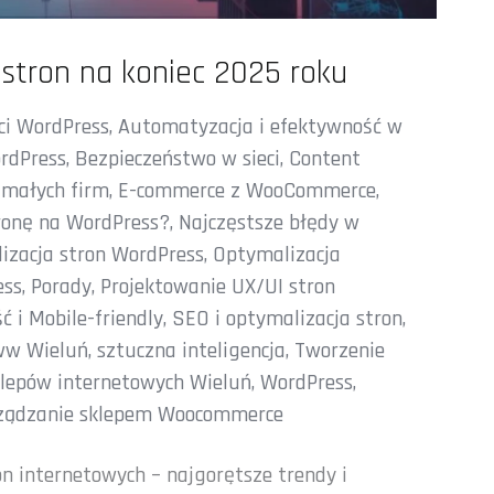
stron na koniec 2025 roku
ci WordPress
,
Automatyzacja i efektywność w
rdPress
,
Bezpieczeństwo w sieci
,
Content
 małych firm
,
E-commerce z WooCommerce
,
ronę na WordPress?
,
Najczęstsze błędy w
izacja stron WordPress
,
Optymalizacja
ess
,
Porady
,
Projektowanie UX/UI stron
 i Mobile-friendly
,
SEO i optymalizacja stron
,
ww Wieluń
,
sztuczna inteligencja
,
Tworzenie
klepów internetowych Wieluń
,
WordPress
,
ządzanie sklepem Woocommerce
on internetowych – najgorętsze trendy i