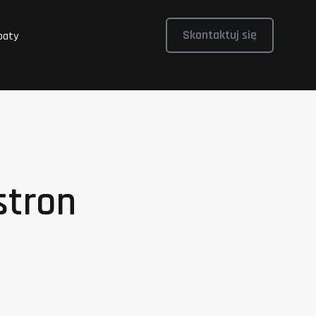
Skontaktuj się
baty
stron