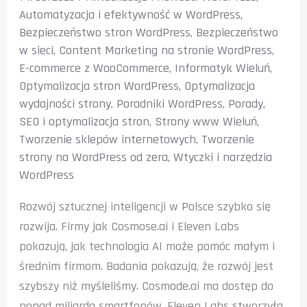
Automatyzacja i efektywność w WordPress
,
Bezpieczeństwo stron WordPress
,
Bezpieczeństwo
w sieci
,
Content Marketing na stronie WordPress
,
E-commerce z WooCommerce
,
Informatyk Wieluń
,
Optymalizacja stron WordPress
,
Optymalizacja
wydajności strony
,
Poradniki WordPress
,
Porady
,
SEO i optymalizacja stron
,
Strony www Wieluń
,
Tworzenie sklepów internetowych
,
Tworzenie
strony na WordPress od zera
,
Wtyczki i narzędzia
WordPress
Rozwój sztucznej inteligencji w Polsce szybko się
rozwija. Firmy jak Cosmose.ai i Eleven Labs
pokazują, jak technologia AI może pomóc małym i
średnim firmom. Badania pokazują, że rozwój jest
szybszy niż myśleliśmy. Cosmode.ai ma dostęp do
ponad miliarda smartfonów. Eleven Labs stworzyła