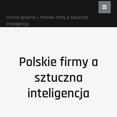
Przejdź
do
Strona główna
»
Polskie firmy a sztuczna
treści
inteligencja
Polskie firmy a
sztuczna
inteligencja