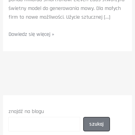
świetny model do generowania mowy. Dla małych
firm to nowe możliwości. Użycie sztucznej […]
3
Dowiedz się więcej »
Scenariusze
Rozwoju
AI
w
Polsce:
Co
To
Oznacza
znajdź na blogu
dla
Małych
szukaj
Firm?