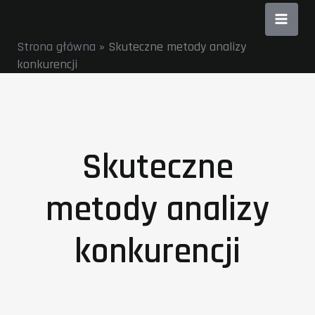
Przejdź
do
Strona główna
»
Skuteczne metody analizy
treści
konkurencji
Skuteczne
metody analizy
konkurencji