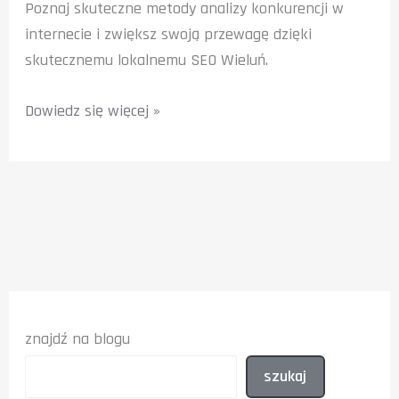
Poznaj skuteczne metody analizy konkurencji w
internecie i zwiększ swoją przewagę dzięki
skutecznemu lokalnemu SEO Wieluń.
Metody
Dowiedz się więcej »
analizy
konkurencji
w
internecie:
Sprawdź
co
działa
znajdź na blogu
szukaj