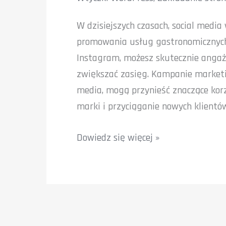
W dzisiejszych czasach, social media
promowania usług gastronomicznych.
Instagram, możesz skutecznie angaż
zwiększać zasięg. Kampanie marketi
media, mogą przynieść znaczące korz
marki i przyciąganie nowych klientó
Social
Dowiedz się więcej »
Media
dla
branży
gastro:
Jak