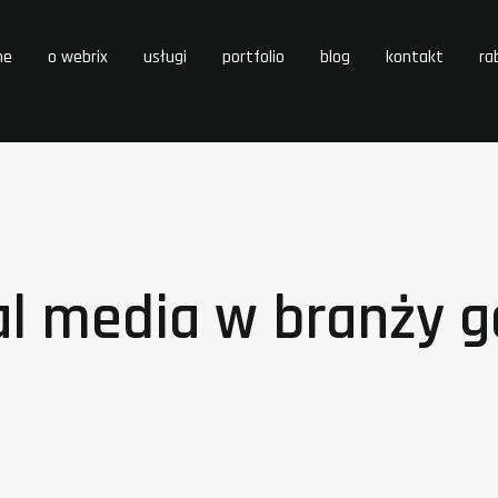
me
o webrix
usługi
portfolio
blog
kontakt
ra
al media w branży g