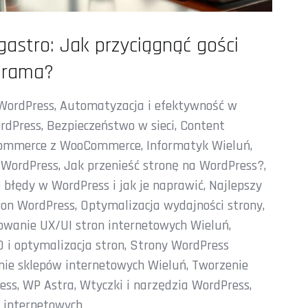
gastro: Jak przyciągnąć gości
agrama?
 WordPress
,
Automatyzacja i efektywność w
rdPress
,
Bezpieczeństwo w sieci
,
Content
commerce z WooCommerce
,
Informatyk Wieluń
,
 WordPress
,
Jak przenieść stronę na WordPress?
,
 błędy w WordPress i jak je naprawić
,
Najlepszy
ron WordPress
,
Optymalizacja wydajności strony
,
owanie UX/UI stron internetowych Wieluń
,
 i optymalizacja stron
,
Strony WordPress
nie sklepów internetowych Wieluń
,
Tworzenie
ess
,
WP Astra
,
Wtyczki i narzędzia WordPress
,
n internetowych