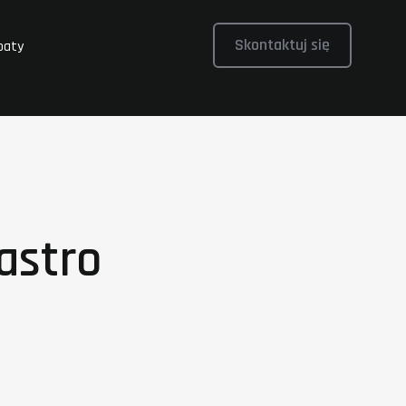
Skontaktuj się
baty
astro