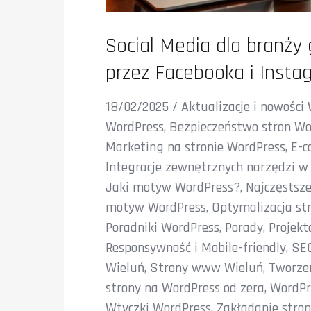
Social Media dla branży 
przez Facebooka i Inst
18/02/2025
/
Aktualizacje i nowości
WordPress
,
Bezpieczeństwo stron Wo
Marketing na stronie WordPress
,
E-
Integracje zewnętrznych narzędzi w
Jaki motyw WordPress?
,
Najczęstsze
motyw WordPress
,
Optymalizacja st
Poradniki WordPress
,
Porady
,
Projekt
Responsywność i Mobile-friendly
,
SEO
Wieluń
,
Strony www Wieluń
,
Tworze
strony na WordPress od zera
,
WordPr
Wtyczki WordPress
,
Zakładanie stro