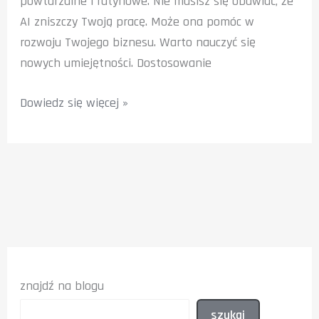
powtarzalne i rutynowe. Nie musisz się obawiać, że
AI zniszczy Twoją pracę. Może ona pomóc w
rozwoju Twojego biznesu. Warto nauczyć się
nowych umiejętności. Dostosowanie
Czy
Dowiedz się więcej »
AI
Zastąpi
Twoją
Pracę?
Jak
Wykorzystać
Technologię
na
znajdź na blogu
Swoją
Korzyść
szukaj