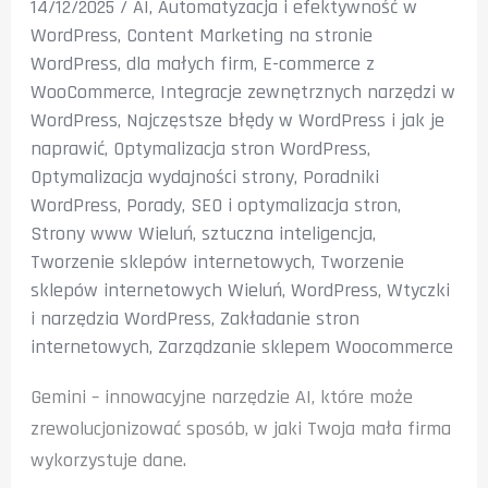
14/12/2025
/
AI
,
Automatyzacja i efektywność w
WordPress
,
Content Marketing na stronie
WordPress
,
dla małych firm
,
E-commerce z
WooCommerce
,
Integracje zewnętrznych narzędzi w
WordPress
,
Najczęstsze błędy w WordPress i jak je
naprawić
,
Optymalizacja stron WordPress
,
Optymalizacja wydajności strony
,
Poradniki
WordPress
,
Porady
,
SEO i optymalizacja stron
,
Strony www Wieluń
,
sztuczna inteligencja
,
Tworzenie sklepów internetowych
,
Tworzenie
sklepów internetowych Wieluń
,
WordPress
,
Wtyczki
i narzędzia WordPress
,
Zakładanie stron
internetowych
,
Zarządzanie sklepem Woocommerce
Gemini – innowacyjne narzędzie AI, które może
zrewolucjonizować sposób, w jaki Twoja mała firma
wykorzystuje dane.