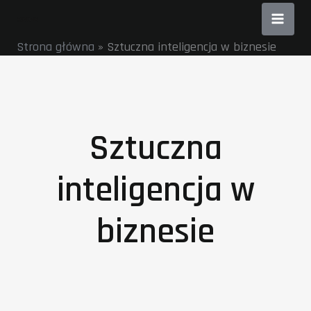
Przejdź
do
Strona główna
»
Sztuczna inteligencja w biznesie
treści
Sztuczna
inteligencja w
biznesie