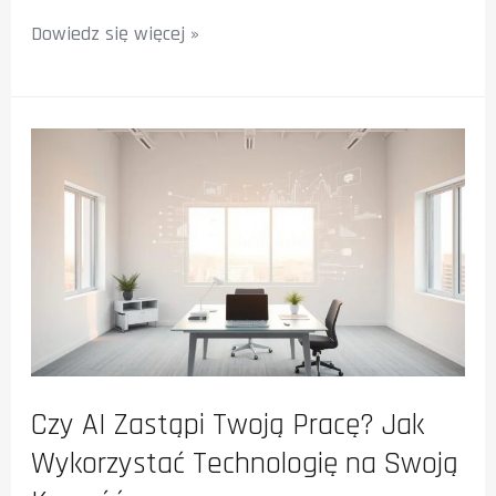
Omówienie
Dowiedz się więcej »
narzędzia
Gemini:
Czy
to
przyszłość
analizy
danych
w
małych
firmach?
Czy AI Zastąpi Twoją Pracę? Jak
Wykorzystać Technologię na Swoją