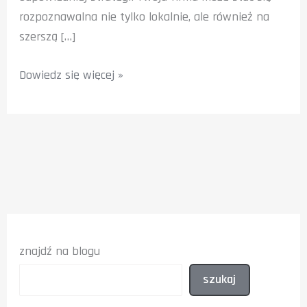
rozpoznawalna nie tylko lokalnie, ale również na
szerszą […]
Twoja
Dowiedz się więcej »
firma
w
Google
News:
Jak
wskoczyć
na
toplisty?
znajdź na blogu
szukaj