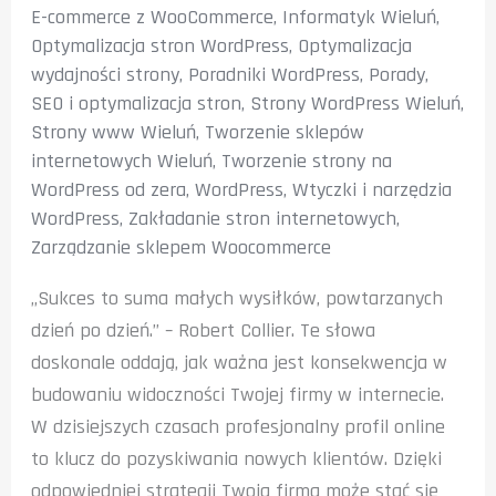
E-commerce z WooCommerce
,
Informatyk Wieluń
,
Optymalizacja stron WordPress
,
Optymalizacja
wydajności strony
,
Poradniki WordPress
,
Porady
,
SEO i optymalizacja stron
,
Strony WordPress Wieluń
,
Strony www Wieluń
,
Tworzenie sklepów
internetowych Wieluń
,
Tworzenie strony na
WordPress od zera
,
WordPress
,
Wtyczki i narzędzia
WordPress
,
Zakładanie stron internetowych
,
Zarządzanie sklepem Woocommerce
„Sukces to suma małych wysiłków, powtarzanych
dzień po dzień.” – Robert Collier. Te słowa
doskonale oddają, jak ważna jest konsekwencja w
budowaniu widoczności Twojej firmy w internecie.
W dzisiejszych czasach profesjonalny profil online
to klucz do pozyskiwania nowych klientów. Dzięki
odpowiedniej strategii Twoja firma może stać się