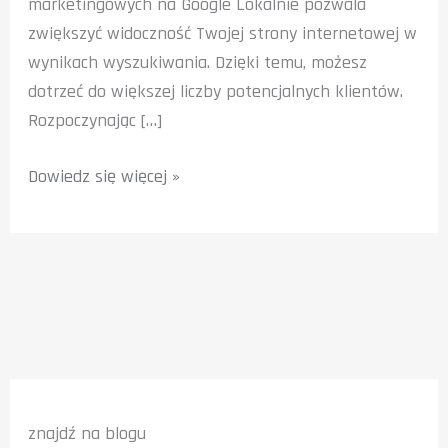
marketingowych na Google Lokalnie pozwala
zwiększyć widoczność Twojej strony internetowej w
wynikach wyszukiwania. Dzięki temu, możesz
dotrzeć do większej liczby potencjalnych klientów.
Rozpoczynając […]
Reklama
Dowiedz się więcej »
w
Google
Lokalnie:
Jak
Skutecznie
Targetować
Klientów
w
znajdź na blogu
Wieluniu?