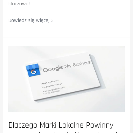
kluczowe!
Pozycjonowanie
Dowiedz się więcej »
wizytówki
Google
w
Wieluniu
Dlaczego Marki Lokalne Powinny