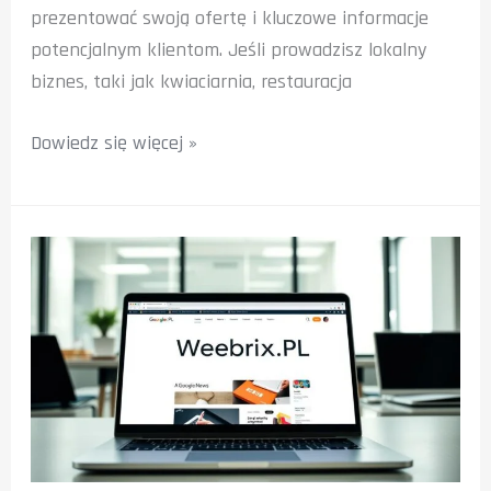
prezentować swoją ofertę i kluczowe informacje
potencjalnym klientom. Jeśli prowadzisz lokalny
biznes, taki jak kwiaciarnia, restauracja
Dlaczego
Dowiedz się więcej »
Marki
Lokalne
Powinny
Korzystać
z
wizytówki
Google
Moja
Firma?