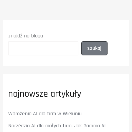
Jak
wskoczyć
na
toplisty?
znajdź na blogu
szukaj
najnowsze artykuły
Wdrożenia AI dla firm w Wieluniu
Narzędzia AI dla małych firm: Jak Gamma AI