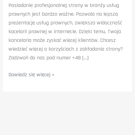
Posiadanie profesjonalnej strony w branży usług
prawnych jest bardzo ważne. Pozwala na lepszą
prezentację usług prawnych, zwiększa widoczność
kacelarii prawnej w internecie. Dzięki temu, Twoja
kancelaria może zyskać więcej klientów. Chcesz
wiedzieć więcej o korzyściach z zakładania strony?
Zadzwoń do nas pod numer +48 […]
Zakładanie
Dowiedz się więcej »
stron
internetowych
dla
kancelarii
prawnych